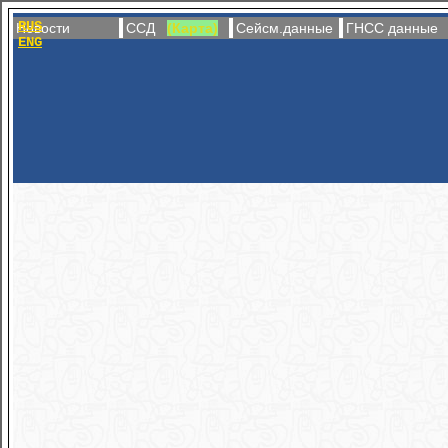
RUS
Новости
ССД
(Карта)
Сейсм.данные
ГНСС данные
ENG